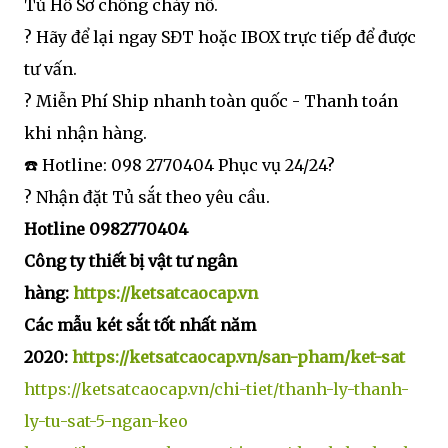
Tủ Hồ Sơ chống cháy nổ.
? Hãy để lại ngay SĐT hoặc IBOX trực tiếp để được
tư vấn.
? Miễn Phí Ship nhanh toàn quốc - Thanh toán
khi nhận hàng.
☎️ Hotline: 098 2770404 Phục vụ 24/24?
? Nhận đặt Tủ sắt theo yêu cầu.
Hotline 0982770404
Công ty thiết bị vật tư ngân
hàng:
https://ketsatcaocap.vn
Các mẫu két sắt tốt nhất năm
2020:
https://ketsatcaocap.vn/san-pham/ket-sat
https://ketsatcaocap.vn/chi-tiet/thanh-ly-thanh-
ly-tu-sat-5-ngan-keo